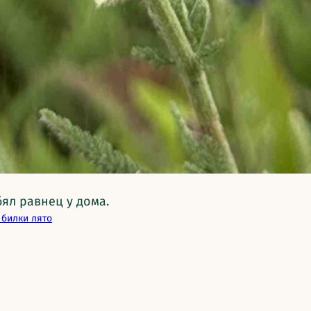
бял равнец у дома.
 билки лято