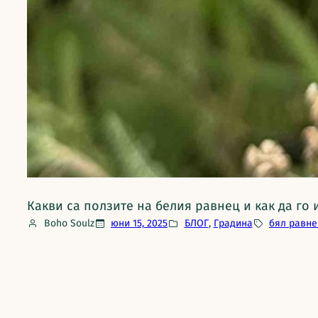
Какви са ползите на белия равнец и как да го
Boho Soulz
юни 15, 2025
БЛОГ
, 
Градина
бял равне