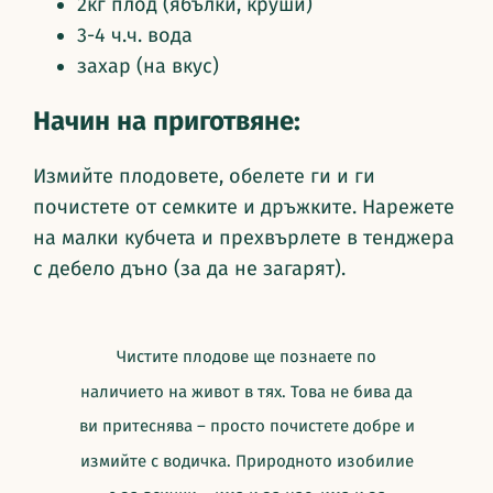
2кг плод (ябълки, круши)
3-4 ч.ч. вода
захар (на вкус)
Начин на приготвяне:
Измийте плодовете, обелете ги и ги
почистете от семките и дръжките. Нарежете
на малки кубчета и прехвърлете в тенджера
с дебело дъно (за да не загарят).
Чистите плодове ще познаете по
наличието на живот в тях. Това не бива да
ви притеснява – просто почистете добре и
измийте с водичка. Природното изобилие