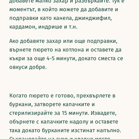
добавете малко захар и разбъркайте. Тук е
моментът, в който можете да добавите и
подправки като канела, джинджифил,
кардамон, индрише и т.н.
Ако добавяте захар или още подправки,
върнете пюрето на котлона и оставете да
къкри за още 4-5 минути, докато сместа се
овкуси добре.
Когато пюрето е готово, прехвърлете в
буркани, затворете капачките и
стерилизирайте за 15 минути. Извадете,
обърнете с капачките надолу и оставете
така докато бурканите изстинат напълно.
Съхранявайте на сухо и хладно място.