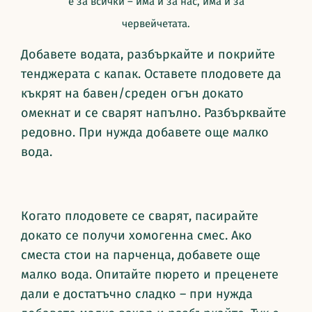
е за всички – има и за нас, има и за
червейчетата.
Добавете водата, разбъркайте и покрийте
тенджерата с капак. Оставете плодовете да
къкрят на бавен/среден огън докато
омекнат и се сварят напълно. Разбърквайте
редовно. При нужда добавете още малко
вода.
Когато плодовете се сварят, пасирайте
докато се получи хомогенна смес. Ако
сместа стои на парченца, добавете още
малко вода. Опитайте пюрето и преценете
дали е достатъчно сладко – при нужда