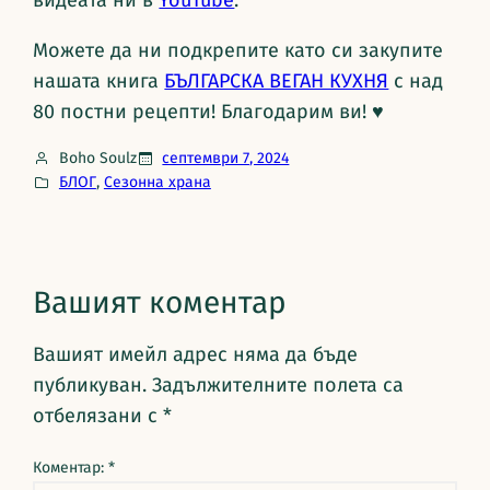
видеата ни в
YouTube
.
Можете да ни подкрепите като си закупите
нашата книга
БЪЛГАРСКА ВЕГАН КУХНЯ
с над
80 постни рецепти! Благодарим ви! ♥
Boho Soulz
септември 7, 2024
БЛОГ
, 
Сезонна храна
Вашият коментар
Вашият имейл адрес няма да бъде
публикуван.
Задължителните полета са
отбелязани с
*
Коментар:
*