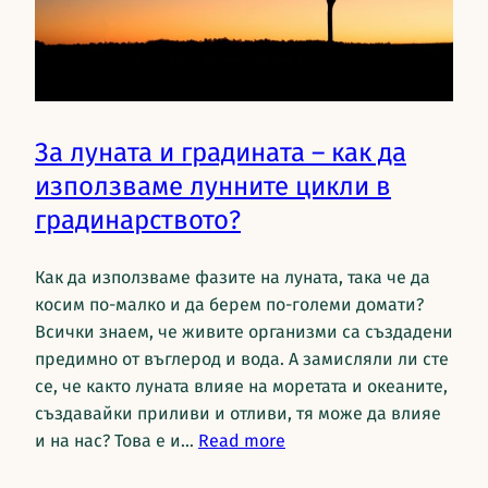
За луната и градината – как да
използваме лунните цикли в
градинарството?
Как да използваме фазите на луната, така че да
косим по-малко и да берем по-големи домати?
Всички знаем, че живите организми са създадени
предимно от въглерод и вода. А замисляли ли сте
се, че както луната влияе на моретата и океаните,
създавайки приливи и отливи, тя може да влияе
и на нас? Това е и…
Read more